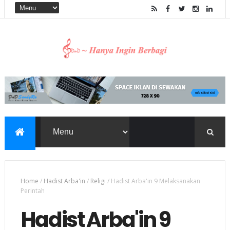
Home
/
Hadist Arba'in
/
Religi
/
Hadist Arba'in 9 Melaksanakan
Perintah
Hadist Arba'in 9