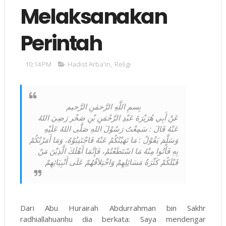
Melaksanakan
Perintah
10:14 PM
Hadist Arba'in
,
Religi
بِسمِ اللَّهِ الرَّحمٰنِ الرَّحيم
عَنْ أَبِي هُرَيْرَةَ عَبْدِ الرَّحْمَنِ بْنِ صَخْر رَضِيَ اللهُ
عَنْهُ قَالَ : سَمِعْتُ رَسُوْلَ اللهِ صَلَّى اللهُ عَلَيْهِ
وَسَلَّمَ يَقُوْلُ : مَا نَهَيْتُكُمْ عَنْهُ فَاجْتَنِبُوْهُ، وَمَا أَمَرْتُكُمْ
بِهِ فَأْتُوا مِنْهُ مَا اسْتَطَعْتُمْ، فَإِنَّمَا أَهْلَكَ الَّذِيْنَ مَنْ
قَبْلَكُمْ كَثْرَةُ مَسَائِلِهِمْ وَاخْتِلاَفُهُمْ عَلَى أَنْبِيَائِهِمْ
Dari Abu Hurairah Abdurrahman bin Sakhr
radhiallahuanhu dia berkata: Saya mendengar