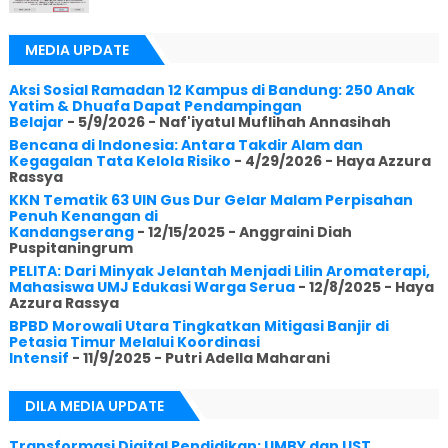
MEDIA UPDATE
Aksi Sosial Ramadan 12 Kampus di Bandung: 250 Anak
Yatim & Dhuafa Dapat Pendampingan
Belajar
- 5/9/2026
- Naf'iyatul Muflihah Annasihah
Bencana di Indonesia: Antara Takdir Alam dan
Kegagalan Tata Kelola Risiko
- 4/29/2026
- Haya Azzura
Rassya
KKN Tematik 63 UIN Gus Dur Gelar Malam Perpisahan
Penuh Kenangan di
Kandangserang
- 12/15/2025
- Anggraini Diah
Puspitaningrum
PELITA: Dari Minyak Jelantah Menjadi Lilin Aromaterapi,
Mahasiswa UMJ Edukasi Warga Serua
- 12/8/2025
- Haya
Azzura Rassya
BPBD Morowali Utara Tingkatkan Mitigasi Banjir di
Petasia Timur Melalui Koordinasi
Intensif
- 11/9/2025
- Putri Adella Maharani
DILA MEDIA UPDATE
Transformasi Digital Pendidikan: UMBY dan UST