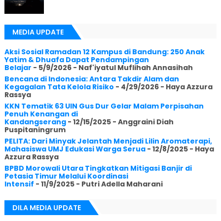
MEDIA UPDATE
Aksi Sosial Ramadan 12 Kampus di Bandung: 250 Anak
Yatim & Dhuafa Dapat Pendampingan
Belajar
- 5/9/2026
- Naf'iyatul Muflihah Annasihah
Bencana di Indonesia: Antara Takdir Alam dan
Kegagalan Tata Kelola Risiko
- 4/29/2026
- Haya Azzura
Rassya
KKN Tematik 63 UIN Gus Dur Gelar Malam Perpisahan
Penuh Kenangan di
Kandangserang
- 12/15/2025
- Anggraini Diah
Puspitaningrum
PELITA: Dari Minyak Jelantah Menjadi Lilin Aromaterapi,
Mahasiswa UMJ Edukasi Warga Serua
- 12/8/2025
- Haya
Azzura Rassya
BPBD Morowali Utara Tingkatkan Mitigasi Banjir di
Petasia Timur Melalui Koordinasi
Intensif
- 11/9/2025
- Putri Adella Maharani
DILA MEDIA UPDATE