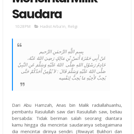
Saudara
10:28 PM
Hadist Arba'in
,
Religi
بِسمِ اللَّهِ الرَّحمٰنِ الرَّحيم
عَنْ أَبِي حَمْزَةَ أَنَسْ بْنِ مَالِكٍ رَضِيَ اللهُ عَنْهُ،
خَادِمُ رَسُوْلِ اللهِ صَلَّى اللهُ عَلَيْهِ وَسَلَّمَ عَنِ النَّبِيِّ
صَلَّى اللهُ عَلَيْهِ وَسَلَّمَ قَالَ : لاَ يُؤْمِنُ أَحَدُكُمْ حَتَّى
يُحِبَّ لأَخِيْهِ مَا يُحِبُّ لِنَفْسِه
Dari Abu Hamzah, Anas bin Malik radiallahuanhu,
pembantu Rasulullah saw dari Rasulullah saw, beliau
bersabda: Tidak beriman salah seorang diantara
kamu hingga dia mencintai saudaranya sebagaimana
dia mencintai dirinya sendiri. (Riwayat Bukhori dan