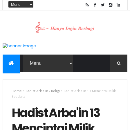
Home
/
Hadist Arba'in
/
Religi
/
Hadist Arba'in 13 Mencintai Milik
Saudara
Hadist Arba'in 13
Mencintai Milik