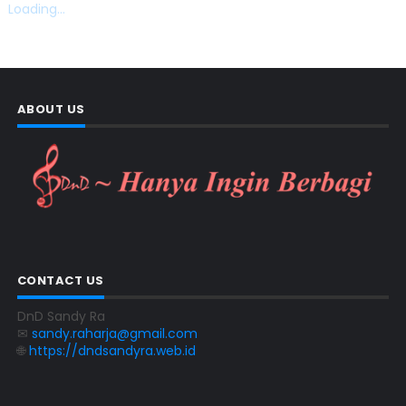
Loading...
ABOUT US
CONTACT US
DnD Sandy Ra
✉
sandy.raharja@gmail.com
🌐
https://dndsandyra.web.id